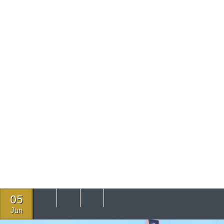
05
Jun